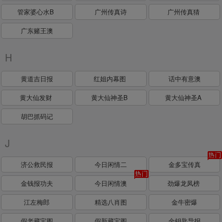
管家婆心水B
广州传真诗
广州传真猜
广东赌王澳
H
黄道吉日报
红姐内幕图
话中有意澳
黄大仙发财
黄大仙神圣B
黄大仙神圣A
胡巴抓码记
J
济公救民报
今日闲情二
金多宝传真
金钱报功夫
今日闲情澳
劲爆龙凤榜
江左梅郎
精选八肖图
金牛密爆
假老藏宝图
假新藏宝图
金钥匙导报