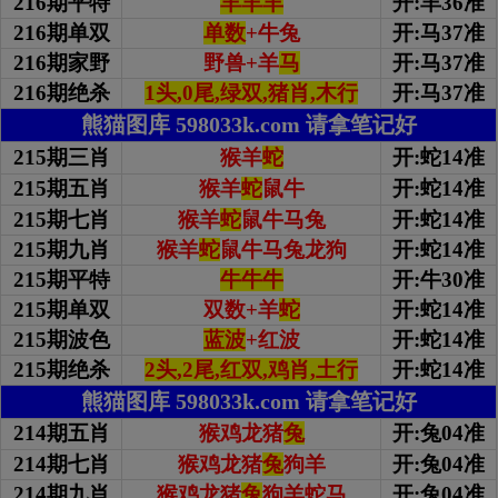
216期平特
羊羊羊
开:羊36准
216期单双
单数
+牛兔
开:马37准
216期家野
野兽+羊
马
开:马37准
216期绝杀
1头,0尾,绿双,猪肖,木行
开:马37准
熊猫图库 598033k.com 请拿笔记好
215期三肖
猴羊
蛇
开:蛇14准
215期五肖
猴羊
蛇
鼠牛
开:蛇14准
215期七肖
猴羊
蛇
鼠牛马兔
开:蛇14准
215期九肖
猴羊
蛇
鼠牛马兔龙狗
开:蛇14准
215期平特
牛牛牛
开:牛30准
215期单双
双数+羊
蛇
开:蛇14准
215期波色
蓝波
+红波
开:蛇14准
215期绝杀
2头,2尾,红双,鸡肖,土行
开:蛇14准
熊猫图库 598033k.com 请拿笔记好
214期五肖
猴鸡龙猪
兔
开:兔04准
214期七肖
猴鸡龙猪
兔
狗羊
开:兔04准
214期九肖
猴鸡龙猪
兔
狗羊蛇马
开:兔04准