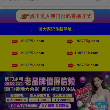
点击进入澳门报码直播开奖
↓↓↓ 请大家记住新网址 ↓↓↓
198775
a
.com
198775
g
.com
198775
b
.com
198775
k
.com
198775
c
.com
198775
t
.com