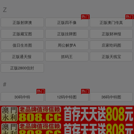
Z
正版射牌澳
正版四不像
正版澳门传真
正版藏宝图
正版挂牌图
正版财神报
值日生肖图
周公解梦A
庄家吃码图
正版通天报
抓码王
正版天线宝
正版2800信封
#
30码中特
12码中特图
36码中特图