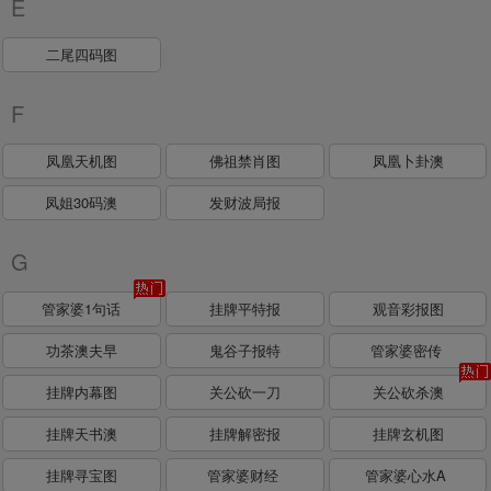
E
二尾四码图
F
凤凰天机图
佛祖禁肖图
凤凰卜卦澳
凤姐30码澳
发财波局报
G
管家婆1句话
挂牌平特报
观音彩报图
功茶澳夫早
鬼谷子报特
管家婆密传
挂牌内幕图
关公砍一刀
关公砍杀澳
挂牌天书澳
挂牌解密报
挂牌玄机图
挂牌寻宝图
管家婆财经
管家婆心水A