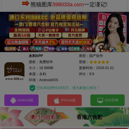
熊猫图库
598033a.com
一定谨记!
永利APP
类型：国产软件
授权：免费软件
星级：
大小：16.98MB
更新时间：2026.01.01
来源：永利
评分：9.9
环境：Android/iOS
已向本站押付1000万，请大家放心投注！
Android版
iPhone版
访问官网
澳门六合彩
香港六合彩