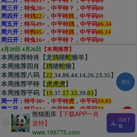
周二开：
特马01
×
，中平特？，中平码00
周三开：
特兔28
×
，中平特？，中平码00
周四开：
特
鸡22
√
，中平特
鸡
，
中平码
00
周五开：
特马49
×
，中平特
鸡
，中平码
06.34
周六开：
特
狗45
√
，中平特
鸡
，
中平码
06.14
周日开：
特兔16×，中平特？，中平码00
4月20日-4月26日
【本周推荐】
本周推荐特肖【龙
鸡
猪
蛇
猴羊】
本周推荐四肖【
鸡
猪
蛇
猴】
本周推荐八码【
22
.34.08.44.14.26.23.35】
投注
本周推荐平特【
虎虎虎
】
本周推荐平码【
19
.37.
17
.
33
.39.
03
】
周一开：
特牛30×，中平特
虎
，中平码
19.03
周二开：
特马01×，中平特
虎
，中平码
33
刷新
熊猫图库
【下载APP一肖
周三开：
特狗09×，中平特
？
，中平码
19
点击下
送特】
X
周四开：
特
蛇02
√
，中平特
虎
，
中平码
17
载
www.198775.com
周五开：
特牛30×，中平特
虎
，中平码
00