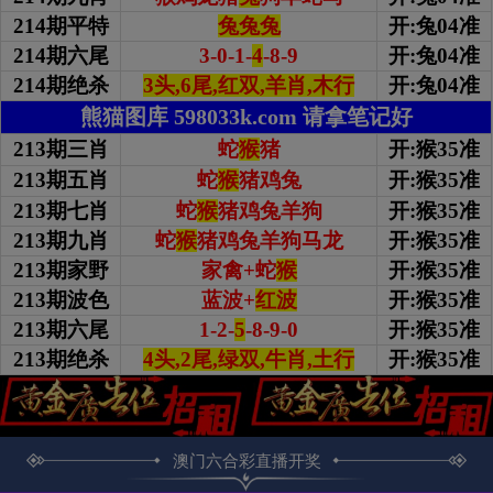
214期平特
兔兔兔
开:兔04准
214期
六尾
3-0-1-
4
-8-9
开:兔04准
214期绝杀
3头,6尾,红双,羊肖,木行
开:兔04准
熊猫图库 598033k.com 请拿笔记好
213期三肖
蛇
猴
猪
开:猴35准
213期五肖
蛇
猴
猪鸡兔
开:猴35准
213期七肖
蛇
猴
猪鸡兔羊狗
开:猴35准
213期九肖
蛇
猴
猪鸡兔羊狗马龙
开:猴35准
213期家野
家禽+蛇
猴
开:猴35准
213期波色
蓝波+
红波
开:猴35准
213期
六尾
1-2-
5
-8-9-0
开:猴35准
213期绝杀
4头,2尾,绿双,牛肖,土行
开:猴35准
澳门六合彩直播开奖