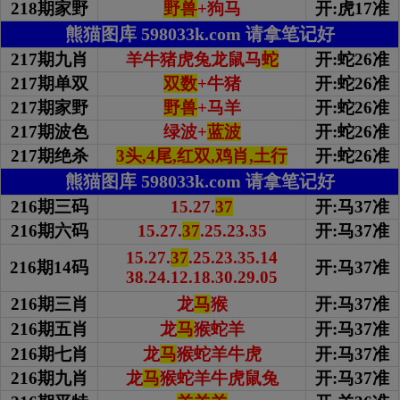
218期家野
野兽
+狗马
开:虎17准
熊猫图库 598033k.com 请拿笔记好
217期九肖
羊牛猪虎兔龙鼠马
蛇
开:蛇26准
217期单双
双数
+牛猪
开:蛇26准
217期家野
野兽
+马羊
开:蛇26准
217期波色
绿波+
蓝波
开:蛇26准
217期绝杀
3头,4尾,红双,鸡肖,土行
开:蛇26准
熊猫图库 598033k.com 请拿笔记好
216期三码
15.27.
37
开:马37准
216期六码
15.27.
37
.25.23.35
开:马37准
15.27.
37
.25.23.35.14
216期14码
开:马37准
38.24.12.18.30.29.05
216期三肖
龙
马
猴
开:马37准
216期五肖
龙
马
猴蛇羊
开:马37准
216期七肖
龙
马
猴蛇羊牛虎
开:马37准
216期九肖
龙
马
猴蛇羊牛虎鼠兔
开:马37准